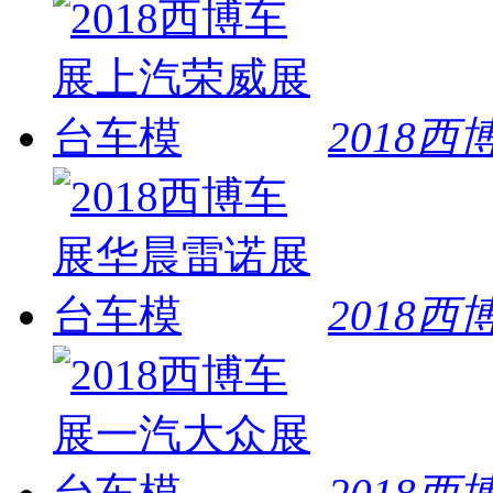
轩逸·纯电：中国新能源家轿正宗的合资品牌，引领市场
THE 7 独立思考 | 新BMW 7系杭州上市发布会
06-17
今日起周末杭州景区实施单双号等限行措施
03-01
更多>>
2018
车友生活
铲车开道，风骏护航：草原父母的爱有多硬核？
03-06
猛士车主故事：以热爱为刃，赴无畏征途
11-17
选GS4 MAX开启红色亲子游
08-08
冰雪季暖心同行 魏牌免费接驳巡游服务助力美好生活一步
驭鉴猛士，驾享不凡！中国著名导演刘伟强喜提新座驾——
2018
猛士车主赵远军：弄潮猛士，无畏前行
12-23
助千行百业 探民族文化 2.4T长城炮西南驾控体验营玩转
便利小贴士
火车查询
飞机查询
浙江车行图
浙江验车点查询