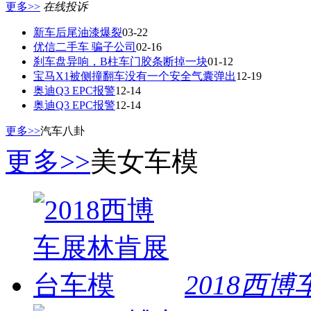
更多>>
在线投诉
新车后尾油漆爆裂
03-22
优信二手车 骗子公司
02-16
刹车盘异响，B柱车门胶条断掉一块
01-12
宝马X1被侧撞翻车没有一个安全气囊弹出
12-19
奥迪Q3 EPC报警
12-14
奥迪Q3 EPC报警
12-14
更多>>
汽车八卦
更多>>
美女车模
春节档票房第二！电影《惊蛰无声》靠口碑出圈，掀起观
东瀛万转钢炮的热血传奇，读懂它你才懂思域的较劲！
08
车钥匙经历了几代，你知道吗？
01-18
赛车很简单？不，赛车理应很简单！
11-13
“围攻”特斯拉，国产谁能打？
10-27
欧拉官宣520只好猫优先女士领养，海涛竟然开杠抢车
09-
热点新闻
2018西
北京•越野世家探享东南第一州 “38°向上人生”燃动杭州
11
BMW 7系宝马创新豪华旗舰 绽放“动感”与“豪华”的个性
混动战将自信满满 第十代雅阁锐·混动震撼来袭
09-18