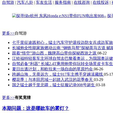
自驾游
|
汽车八卦
|
车友生活
|
服务指南
|
在线咨询
|
在线投诉
|
探
更多>>
自驾游
七千里征途践初心，猛士汽车守护退役边防女兵戍边军
长城炮全性能家族燃动云南 “钢铁马帮”探秘茶马古道 赋
跟着“悟空”游山西，魏牌高山带你探秘西游之源
08-22
江铃福特轻客车主环球自驾去巴黎看奥运，为我国奥运健儿
自驾必备“利器” 长城2.4T乘用炮带你玩转全场景皮卡车
夏日出逃计划，和欧拉来一场自由的草原约会
06-26
跨越山海，无畏远方，猛士917车主携手穿越滇藏线
05-1
樱花季｜与本田思域一起踏入武汉的花季春天
03-29
国之猛士越千里北疆，猛士征服记录008号诞生
03-18
更多>>
有奖竟猜
本期问题：这是哪款车的雾灯？