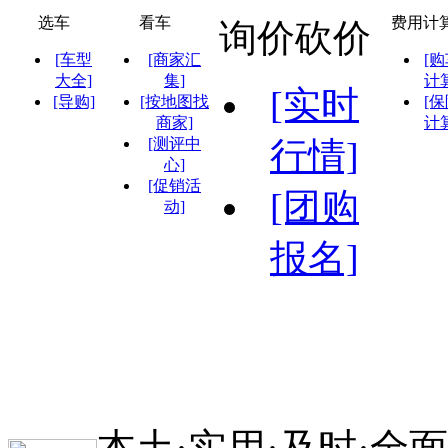
选车
看车
费用计
询价砍价
[车型
[商家汇
[
大全]
集]
计
[实时
[导购]
[按地图找
[
商家]
计
[测评中
行情]
心]
[促销活
[团购
动]
报名]
本土·实用·及时·全面