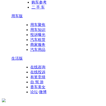
购车参考
二 手 车
用车版
用车聚焦
用车知识
投诉曝光
汽车租赁
商家服务
汽车用品
生活版
在线咨询
在线投诉
有奖竞猜
自 驾 游
香车美女
论坛
·
微博