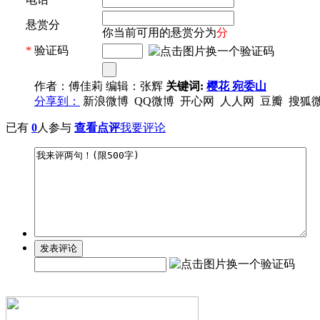
悬赏分
你当前可用的悬赏分为
分
*
验证码
作者：傅佳莉 编辑：张辉
关键词:
樱花
宛委山
分享到：
新浪微博
QQ微博
开心网
人人网
豆瓣
搜狐
已有
0
人参与
查看点评
我要评论