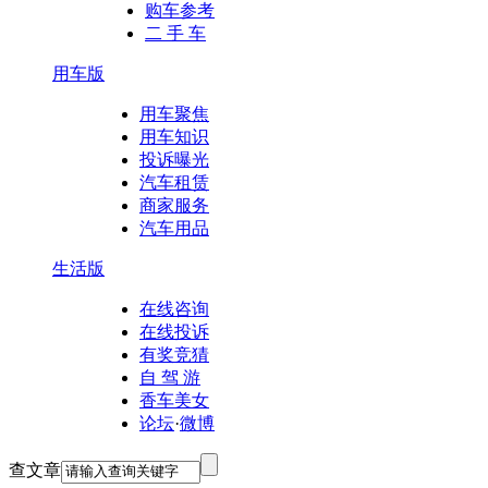
购车参考
二 手 车
用车版
用车聚焦
用车知识
投诉曝光
汽车租赁
商家服务
汽车用品
生活版
在线咨询
在线投诉
有奖竞猜
自 驾 游
香车美女
论坛
·
微博
查文章