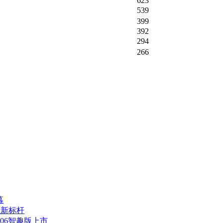
623
539
399
392
294
266
幕
值新标杆
06智趣版上市