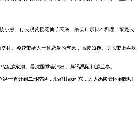
楼小憩，再去观赏樱花仙子表演，品尝正宗日本料理，或是去
的洗礼。樱花带给人一种恋爱的气息，温暖如春。所以带上喜欢
乌篷游东湖、看沈园堂会演出、拜谒禹陵和游兰亭。
中兴路一直开到二环南路，沿绍甘线向东，过大禹陵景区到阳明