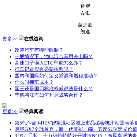
途观
A4L
蒙迪欧
朗逸
更多>>
在线咨询
改装汽车有哪些限制？
一般情况下，油电混合车用充电吗？
高速口子误入ETC车道怎么办？
行车记录仪有必要按照吗？
国内和国际如何定义插混和增程混动？
什么叫拥车成本？
国三还是国四标准权威说法是什么？
宁德与江汽如何开启战略合作？
更多>>
经典阅读
第5代帝豪 i-HEV智擎混动区域上市品鉴会杭州站圆满落
启境GX7全球首秀，新一代智能「阔」五座SUV定义价
9.99万元起，十万级特特特好开城市NOA！东风奕派纳米