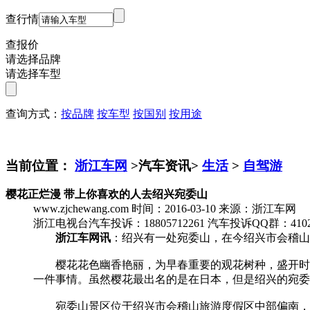
查行情
查报价
请选择品牌
请选择车型
查询方式：
按品牌
按车型
按国别
按用途
当前位置：
浙江车网
>汽车资讯>
生活
>
自驾游
樱花正烂漫 带上你喜欢的人去绍兴宛委山
www.zjchewang.com
时间：2016-03-10
来源：浙江车网
浙江电视台汽车投诉：18805712261
汽车投诉QQ群：4102
浙江车网讯
：绍兴有一处宛委山，在今绍兴市会稽山
樱花花色幽香艳丽，为早春重要的观花树种，盛开时节
一件事情。虽然樱花最出名的是在日本，但是绍兴的宛委
宛委山景区位于绍兴市会稽山旅游度假区中部偏南，其