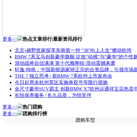
更多>>
热点文章排行
|
最新资讯排行
北京•越野世家探享东南第一州 “38°向上人生”燃动杭州
BMW 7系宝马创新豪华旗舰 绽放“动感”与“豪华”的个性
混动战将自信满满 第十代雅阁锐·混动震撼来袭
轩逸·纯电：中国新能源家轿正宗的合资品牌，引领市场
THE 7 独立思考 | 新BMW 7系杭州上市发布会
今日起周末杭州景区实施单双号等限行措施
全尺寸豪华SUV霸主 创新BMW X7杭州运通祥宝店热卖
长悦保养服务 | 长久品质，为悦常伴
更多>>
热门团购
更多>>
团购排行榜
团购车型