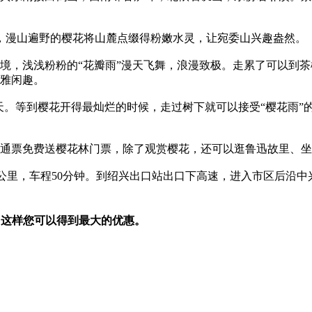
时，漫山遍野的樱花将山麓点缀得粉嫩水灵，让宛委山兴趣盎然。
，浅浅粉粉的“花瓣雨”漫天飞舞，浪漫致极。走累了可以到茶
雅闲趣。
。等到樱花开得最灿烂的时候，走过树下就可以接受“樱花雨”
通票免费送樱花林门票，除了观赏樱花，还可以逛鲁迅故里、坐
58公里，车程50分钟。到绍兴出口站出口下高速，进入市区后沿
，这样您可以得到最大的优惠。