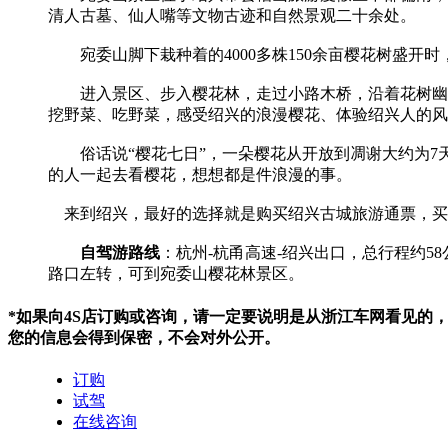
清人古墓、仙人嘴等文物古迹和自然景观二十余处。
宛委山脚下栽种着的4000多株150余亩樱花树盛开
进入景区、步入樱花林，走过小路木桥，沿着花树幽境
挖野菜、吃野菜，感受绍兴的浪漫樱花、体验绍兴人的风
俗话说“樱花七日”，一朵樱花从开放到凋谢大约为7天
的人一起去看樱花，想想都是件浪漫的事。
来到绍兴，最好的选择就是购买绍兴古城旅游通票，买
自驾游路线
：杭州-杭甬高速-绍兴出口，总行程约
路口左转，可到宛委山樱花林景区。
*如果向4S店订购或咨询，请一定要说明是从浙江车网看见的
您的信息会得到保密，不会对外公开。
订购
试驾
在线咨询