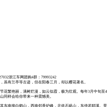
7032
浙江车网团购4群：79993242
，虽有兰亭等古迹，但在阳春三月，却以樱花著名。
花繁艳丽，满树烂漫，如云似霞，极为壮观。每年3月中旬至4
山同样会给你带来一种震憾美。
东南接白鹤山，西南邻香炉峰，北依石矾山，东傍若耶溪。景