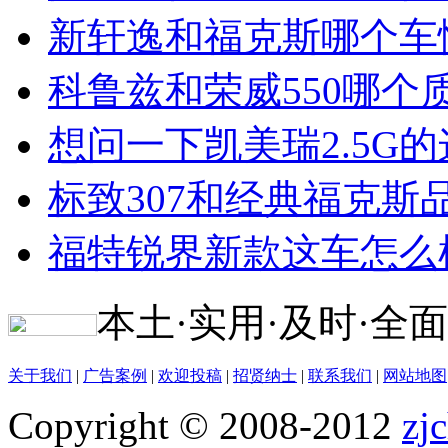
新轩逸和福克斯哪个车
科鲁兹和荣威550哪个
想问一下凯美瑞2.5G
标致307和经典福克斯
福特锐界新款这车怎么
本土·实用·及时·全面
关于我们
|
广告案例
|
欢迎投稿
|
招贤纳士
|
联系我们
|
网站地图
Copyright © 2008-2012
zj