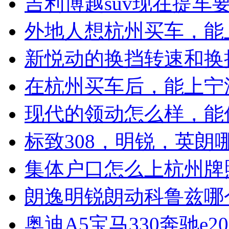
吉利博越suv现在提车
外地人想杭州买车，能
新悦动的换挡转速和换
在杭州买车后，能上宁
现代的领动怎么样，能
标致308，明锐，英朗
集体户口怎么上杭州牌
朗逸明锐朗动科鲁兹哪
奥迪A5宝马330奔驰e2