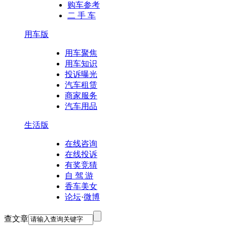
购车参考
二 手 车
用车版
用车聚焦
用车知识
投诉曝光
汽车租赁
商家服务
汽车用品
生活版
在线咨询
在线投诉
有奖竞猜
自 驾 游
香车美女
论坛
·
微博
查文章