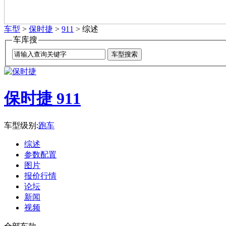
车型
>
保时捷
>
911
> 综述
车库搜
保时捷 911
车型级别:
跑车
综述
参数配置
图片
报价行情
论坛
新闻
视频