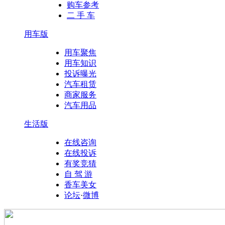
购车参考
二 手 车
用车版
用车聚焦
用车知识
投诉曝光
汽车租赁
商家服务
汽车用品
生活版
在线咨询
在线投诉
有奖竞猜
自 驾 游
香车美女
论坛
·
微博