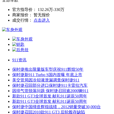
全部车款
官方指导价：
132.26万-330万
商家报价：
暂无报价
成交行情：
点击进入
911资讯
保时捷推出限量版车型庆祝911辉煌50年
保时捷新911 Turbo S国内首曝 年底上市
美交管局因冷却液泄漏调查保时捷911
保时捷召回部分进口保时捷911卡雷拉汽车
因排气管脱落问题 保时捷召回逾2000辆911
新款911 GT3全球首发 献礼911诞辰50周年
新款911 GT3全球首发 献礼911诞辰50周年
保时捷中国缔造辉煌战绩，2012销量突破30,000台
保时捷召回2010款911 GT3 后轮毂存缺陷