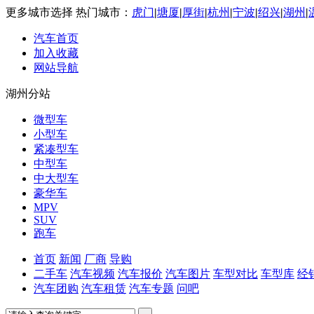
更多城市选择
热门城市：
虎门
|
塘厦
|
厚街
|
杭州
|
宁波
|
绍兴
|
湖州
|
汽车首页
加入收藏
网站导航
湖州分站
微型车
小型车
紧凑型车
中型车
中大型车
豪华车
MPV
SUV
跑车
首页
新闻
厂商
导购
二手车
汽车视频
汽车报价
汽车图片
车型对比
车型库
经
汽车团购
汽车租赁
汽车专题
问吧