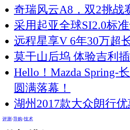
奇瑞风云A8，双2挑战
采用起亚全球SI2.0
远程星享V 6年30万
莫干山后坞 体验吉利插
Hello！Mazda Sp
圆满落幕！
湖州2017款大众朗行优
评测
·
导购
·
技术