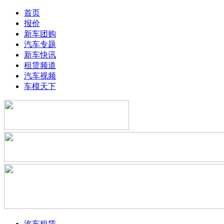
首页
报价
新车团购
汽车专题
新车快讯
租赁频道
汽车视频
车模天下
汽车租赁