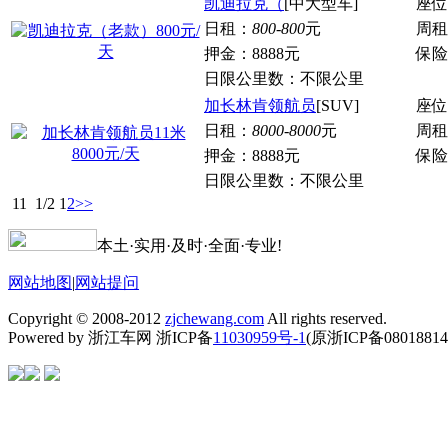
凯迪拉克（
[中大型车]
座位
日租：
800-800
元
周租
押金：8888元
保险
日限公里数：
不限
公里
加长林肯领航员
[SUV]
座位
日租：
8000-8000
元
周租
押金：8888元
保险
日限公里数：
不限
公里
11
1/2
1
2
>>
本土·实用·及时·全面·专业!
网站地图
|
网站提问
Copyright © 2008-2012
zjchewang.com
All rights reserved.
Powered by 浙江车网 浙ICP备
11030959号-1
(原浙ICP备08018