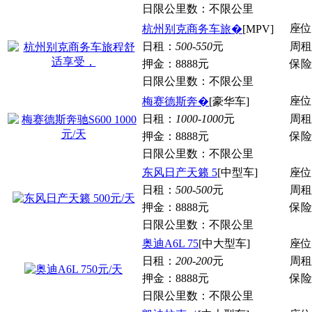
日限公里数：
不限
公里
座位
杭州别克商务车旅�
[MPV]
日租：
500-550
元
周租
押金：8888元
保险
日限公里数：
不限
公里
座位
梅赛德斯奔�
[豪华车]
日租：
1000-1000
元
周租
押金：8888元
保险
日限公里数：
不限
公里
东风日产天籁 5
[中型车]
座位
日租：
500-500
元
周租
押金：8888元
保险
日限公里数：
不限
公里
奥迪A6L 75
[中大型车]
座位
日租：
200-200
元
周租
押金：8888元
保险
日限公里数：
不限
公里