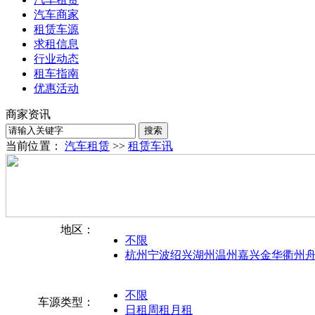
汽车商家
租赁车源
求租信息
行业动态
租车指南
优惠活动
商家资讯
当前位置：
汽车租赁
>>
租赁车讯
地区：
不限
杭州
宁波
绍兴
湖州
温州
嘉兴
金华
衢州
不限
车源类型：
日租
周租
月租