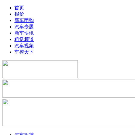
首页
报价
新车团购
汽车专题
新车快讯
租赁频道
汽车视频
车模天下
汽车租赁