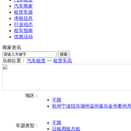
汽车商家
租赁车源
求租信息
行业动态
租车指南
优惠活动
商家资讯
当前位置：
汽车租赁
>>
租赁车讯
地区：
不限
杭州
宁波
绍兴
湖州
温州
嘉兴
金华
衢州
不限
车源类型：
日租
周租
月租