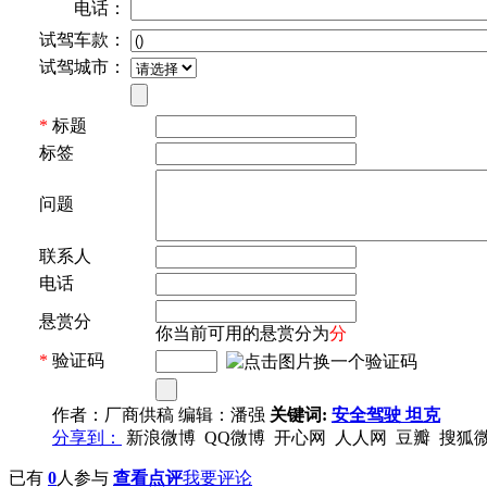
电话：
试驾车款：
试驾城市：
*
标题
标签
问题
联系人
电话
悬赏分
你当前可用的悬赏分为
分
*
验证码
作者：厂商供稿 编辑：潘强
关键词:
安全驾驶
坦克
分享到：
新浪微博
QQ微博
开心网
人人网
豆瓣
搜狐
已有
0
人参与
查看点评
我要评论