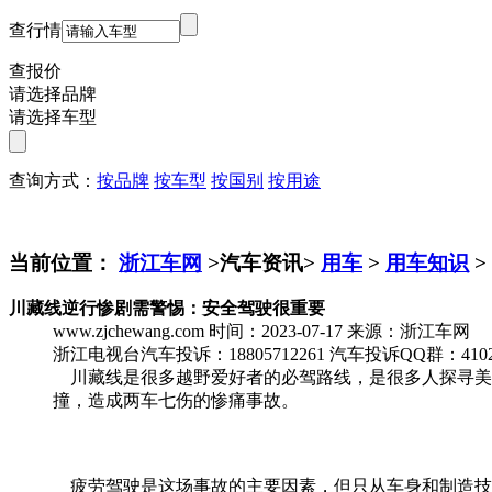
查行情
查报价
请选择品牌
请选择车型
查询方式：
按品牌
按车型
按国别
按用途
当前位置：
浙江车网
>汽车资讯>
用车
>
用车知识
>
川藏线逆行惨剧需警惕：安全驾驶很重要
www.zjchewang.com
时间：2023-07-17
来源：浙江车网
浙江电视台汽车投诉：18805712261
汽车投诉QQ群：4102
川藏线是很多越野爱好者的必驾路线，是很多人探寻美、
撞，造成两车七伤的惨痛事故。
疲劳驾驶是这场事故的主要因素，但只从车身和制造技