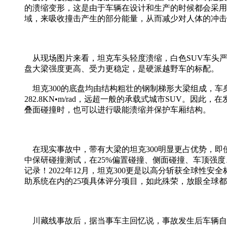
的溃缩变形，这是由于车辆在设计和生产的时候都会采用
域，来吸收撞击产生的部分能量，从而减少对人体的冲击
从现场图片来看，坦克车头轻度溃缩，白色SUV车头严
盘大梁强度更高、受力更稳定，是硬派越野车的标配。
坦克300的底盘均由结构粗壮的钢制梯形大梁组成，车身
282.8KN•m/rad，远超一般的承载式城市SUV
叠面碰撞时，也可以进行吸能溃缩并保护车厢结构。
在现实事故中，带有大梁的坦克300明显更占优势，即使
中保研碰撞测试，在25%偏置碰撞、侧面碰撞、车顶强度
记录！2022年12月，坦克300更是以高分斩获全球
助系统在内的25项具体评分项目，如此殊荣，放眼全球
川藏线事故后，据当事车主回忆说，事故发生后车辆自动