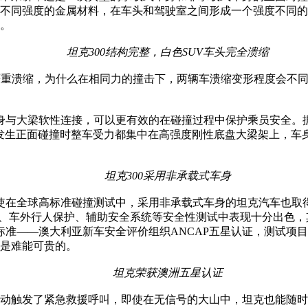
不同强度的金属材料，在车头和驾驶室之间形成一个强度不同的
。
坦克300结构完整，白色SUV车头完全溃缩
重溃缩，为什么在相同力的撞击下，两辆车溃缩变形程度会不同
与大梁软性连接，可以更有效的在碰撞过程中保护乘员安全。据悉，
。因此，在发生正面碰撞时整车受力都集中在高强度刚性底盘大梁架
坦克300采用非承载式车身
在全球高标准碰撞测试中，采用非承载式车身的坦克汽车也取得了不
、车外行人保护、辅助安全系统等安全性测试中表现十分出色，其中
性安全标准——澳大利亚新车安全评价组织ANCAP五星认证，测
都是难能可贵的。
坦克荣获澳洲五星认证
触发了紧急救援呼叫，即使在无信号的大山中，坦克也能随时随