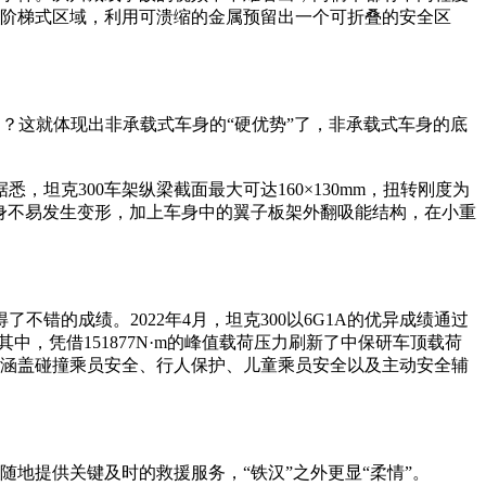
阶梯式区域，利用可溃缩的金属预留出一个可折叠的安全区
？这就体现出非承载式车身的“硬优势”了，非承载式车身的底
坦克300车架纵梁截面最大可达160×130mm，扭转刚度为
上，车身不易发生变形，加上车身中的翼子板架外翻吸能结构，在小重
错的成绩。2022年4月，坦克300以6G1A的优异成绩通过
，凭借151877N·m的峰值载荷压力刷新了中保研车顶载荷
试项目涵盖碰撞乘员安全、行人保护、儿童乘员安全以及主动安全辅
地提供关键及时的救援服务，“铁汉”之外更显“柔情”。