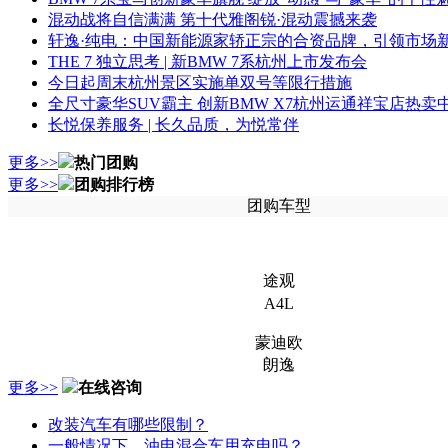
混动战将自信满满 第十代雅阁锐·混动震撼来袭
轩逸·纯电：中国新能源家轿正宗的合资品牌，引领市场
THE 7 独立思考 | 新BMW 7系杭州上市发布会
今日起周末杭州景区实施单双号等限行措施
全尺寸豪华SUV霸主 创新BMW X7杭州运通祥宝店热卖
长悦保养服务 | 长久品质，为悦常伴
更多>>
热门团购
更多>>
团购排行榜
团购车型
途观
A4L
蒙迪欧
朗逸
更多>>
在线咨询
改装汽车有哪些限制？
一般情况下，油电混合车用充电吗？