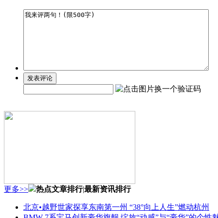
更多>>
热点文章排行
|
最新资讯排行
北京•越野世家探享东南第一州 “38°向上人生”燃动杭州
BMW 7系宝马创新豪华旗舰 绽放“动感”与“豪华”的个性