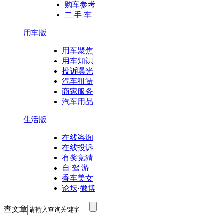
购车参考
二 手 车
用车版
用车聚焦
用车知识
投诉曝光
汽车租赁
商家服务
汽车用品
生活版
在线咨询
在线投诉
有奖竞猜
自 驾 游
香车美女
论坛
·
微博
查文章