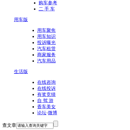
购车参考
二 手 车
用车版
用车聚焦
用车知识
投诉曝光
汽车租赁
商家服务
汽车用品
生活版
在线咨询
在线投诉
有奖竞猜
自 驾 游
香车美女
论坛
·
微博
查文章