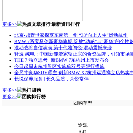
更多>>
热点文章排行
|
最新资讯排行
北京•越野世家探享东南第一州 “38°向上人生”燃动杭州
BMW 7系宝马创新豪华旗舰 绽放“动感”与“豪华”的个性
混动战将自信满满 第十代雅阁锐·混动震撼来袭
轩逸·纯电：中国新能源家轿正宗的合资品牌，引领市场
THE 7 独立思考 | 新BMW 7系杭州上市发布会
今日起周末杭州景区实施单双号等限行措施
全尺寸豪华SUV霸主 创新BMW X7杭州运通祥宝店热卖
长悦保养服务 | 长久品质，为悦常伴
更多>>
热门团购
更多>>
团购排行榜
团购车型
途观
A4L