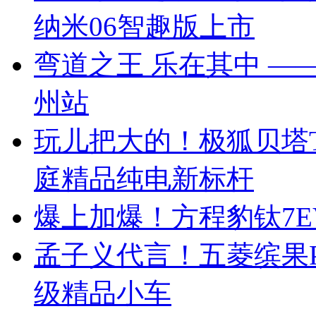
纳米06智趣版上市
弯道之王 乐在其中 —— 
州站
玩儿把大的！极狐贝塔T
庭精品纯电新标杆
爆上加爆！方程豹钛7EV
孟子义代言！五菱缤果Pr
级精品小车