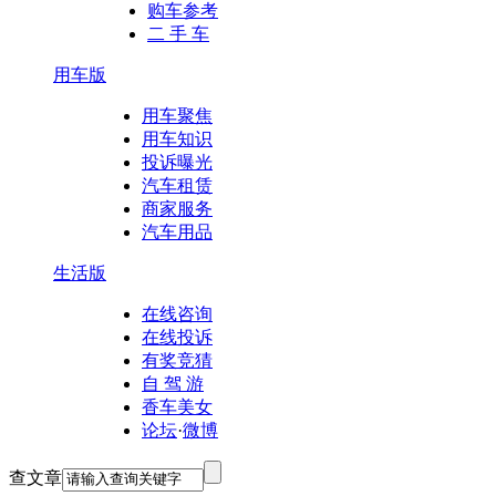
购车参考
二 手 车
用车版
用车聚焦
用车知识
投诉曝光
汽车租赁
商家服务
汽车用品
生活版
在线咨询
在线投诉
有奖竞猜
自 驾 游
香车美女
论坛
·
微博
查文章