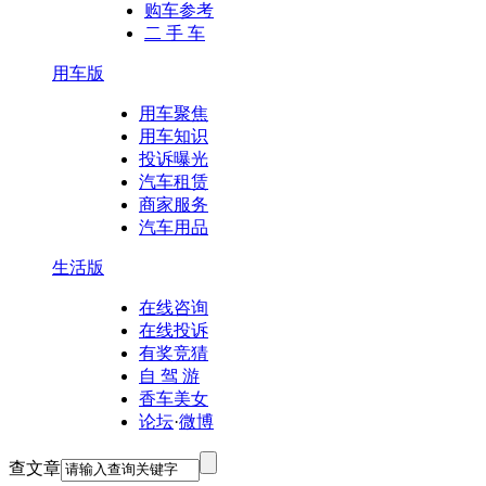
购车参考
二 手 车
用车版
用车聚焦
用车知识
投诉曝光
汽车租赁
商家服务
汽车用品
生活版
在线咨询
在线投诉
有奖竞猜
自 驾 游
香车美女
论坛
·
微博
查文章