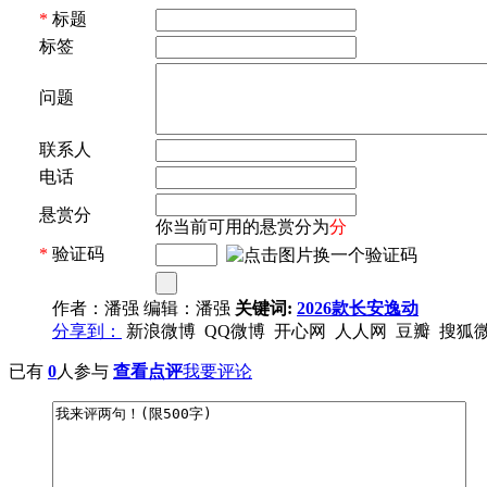
*
标题
标签
问题
联系人
电话
悬赏分
你当前可用的悬赏分为
分
*
验证码
作者：潘强 编辑：潘强
关键词:
2026款长安逸动
分享到：
新浪微博
QQ微博
开心网
人人网
豆瓣
搜狐
已有
0
人参与
查看点评
我要评论