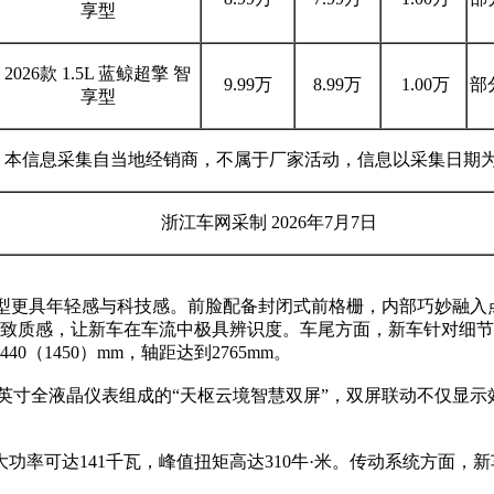
享型
2026款 1.5L 蓝鲸超擎 智
9.99万
8.99万
1.00万
部
享型
本信息采集自当地经销商，不属于厂家活动，信息以采集日期
浙江车网采制 2026年7月7日
型更具年轻感与科技感。前脸配备封闭式前格栅，内部巧妙融入
致质感，让新车在车流中极具辨识度。车尾方面，新车针对细节
40（1450）mm，轴距达到2765mm。
.25英寸全液晶仪表组成的“天枢云境智慧双屏”，双屏联动不仅
大功率可达141千瓦，峰值扭矩高达310牛·米。传动系统方面，