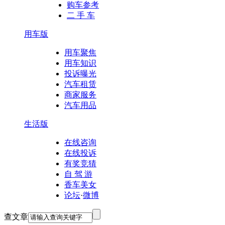
购车参考
二 手 车
用车版
用车聚焦
用车知识
投诉曝光
汽车租赁
商家服务
汽车用品
生活版
在线咨询
在线投诉
有奖竞猜
自 驾 游
香车美女
论坛
·
微博
查文章