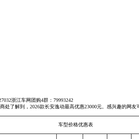
7032
浙江车网团购4群：79993242
处了解到，2026款长安逸动最高优惠23000元。感兴趣的网
车型价格优惠表