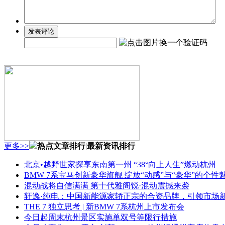
更多>>
热点文章排行
|
最新资讯排行
北京•越野世家探享东南第一州 “38°向上人生”燃动杭州
BMW 7系宝马创新豪华旗舰 绽放“动感”与“豪华”的个性
混动战将自信满满 第十代雅阁锐·混动震撼来袭
轩逸·纯电：中国新能源家轿正宗的合资品牌，引领市场
THE 7 独立思考 | 新BMW 7系杭州上市发布会
今日起周末杭州景区实施单双号等限行措施