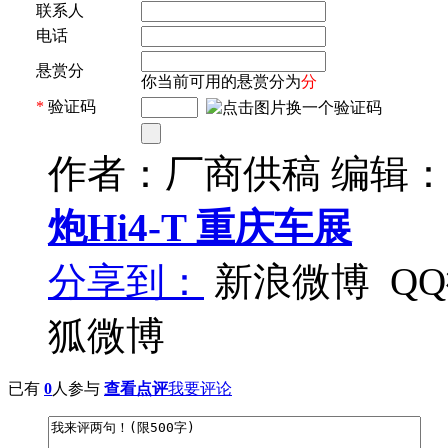
联系人
电话
悬赏分
你当前可用的悬赏分为
分
*
验证码
作者：厂商供稿 编辑
炮Hi4-T
重庆车展
分享到：
新浪微博
Q
狐微博
已有
0
人参与
查看点评
我要评论