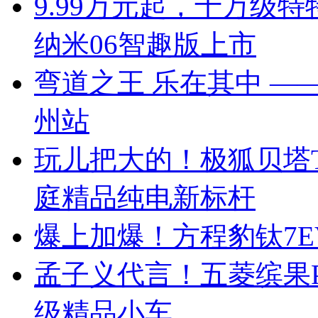
9.99万元起，十万级
纳米06智趣版上市
弯道之王 乐在其中 —— 
州站
玩儿把大的！极狐贝塔T
庭精品纯电新标杆
爆上加爆！方程豹钛7EV
孟子义代言！五菱缤果Pr
级精品小车