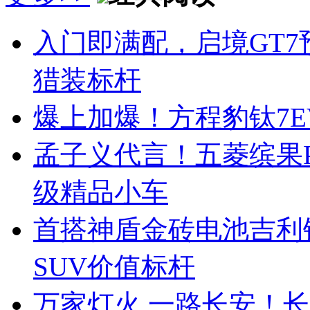
入门即满配，启境GT7
猎装标杆
爆上加爆！方程豹钛7EV
孟子义代言！五菱缤果Pr
级精品小车
首搭神盾金砖电池吉利
SUV价值标杆
万家灯火 一路长安！长安启