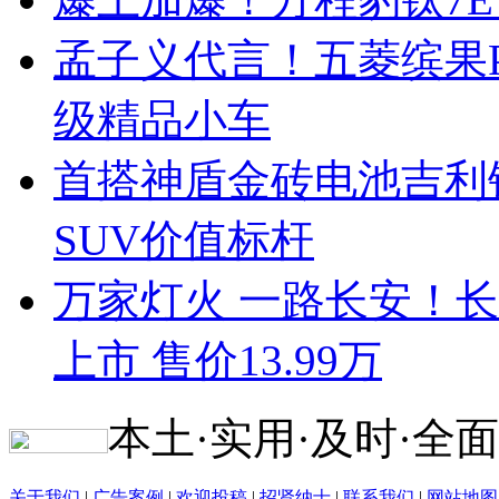
孟子义代言！五菱缤果Pr
级精品小车
首搭神盾金砖电池吉利
SUV价值标杆
万家灯火 一路长安！长安启
上市 售价13.99万
本土·实用·及时·全面
关于我们
|
广告案例
|
欢迎投稿
|
招贤纳士
|
联系我们
|
网站地图