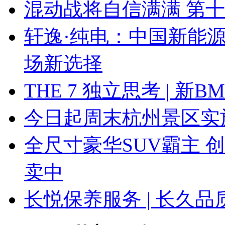
混动战将自信满满 第
轩逸·纯电：中国新能
场新选择
THE 7 独立思考 | 
今日起周末杭州景区实
全尺寸豪华SUV霸主 
卖中
长悦保养服务 | 长久