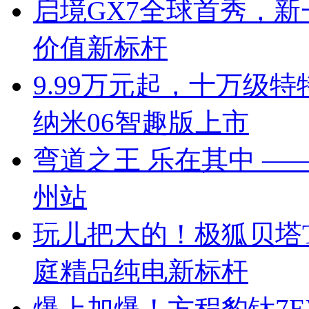
启境GX7全球首秀，新
价值新标杆
9.99万元起，十万级
纳米06智趣版上市
弯道之王 乐在其中 —— 
州站
玩儿把大的！极狐贝塔T
庭精品纯电新标杆
爆上加爆！方程豹钛7EV