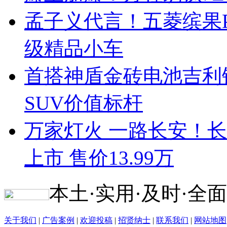
孟子义代言！五菱缤果Pr
级精品小车
首搭神盾金砖电池吉利
SUV价值标杆
万家灯火 一路长安！长安启
上市 售价13.99万
本土·实用·及时·全面
关于我们
|
广告案例
|
欢迎投稿
|
招贤纳士
|
联系我们
|
网站地图