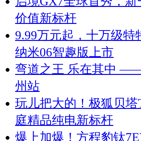
启境GX7全球首秀，新
价值新标杆
9.99万元起，十万级
纳米06智趣版上市
弯道之王 乐在其中 —— 
州站
玩儿把大的！极狐贝塔T
庭精品纯电新标杆
爆上加爆！方程豹钛7EV