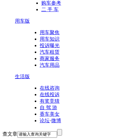
购车参考
二 手 车
用车版
用车聚焦
用车知识
投诉曝光
汽车租赁
商家服务
汽车用品
生活版
在线咨询
在线投诉
有奖竞猜
自 驾 游
香车美女
论坛
·
微博
查文章