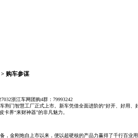
> 购车参谋
7032
浙江车网团购4群：79993242
长城汽车荆门智慧工厂正式上市。新车凭借全面进阶的“好开、好用
皮卡界“来财神器”的非凡魅力。
，金刚炮自上市以来，便以超硬核的产品力赢得了千行百业用户