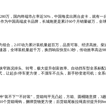
。
0万，国内终端市占率近50%，中国每卖出两台皮卡，就有一台是长
2.9%。作为中国高端皮卡品牌，长城炮更是累计60个月销量破万
黄金动力组合，2.0T动力累计装机量超百万，品质可靠、经济高效。柴
速器，全球装机量超千万，换挡响应快至0.3秒，传动效率高达
狭窄路况掉头、转弯，极大提升创富效率。自动挡车型全系标配最新一
式，让起步/停车更方便，不溜车不点头，新手秒变老司机；全
各种“装不下”“不好装”，货箱纯平无凸起，方箱、圆桶随意摆，3
0个货箱绳钩，捆绑货物更方便；后货箱尾板拉绳直径提升到8mm