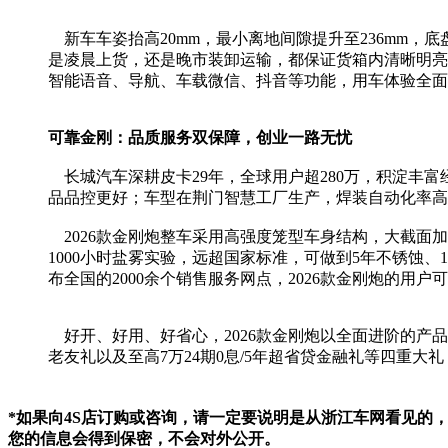
新车车姿抬高20mm，最小离地间隙提升至236mm，
是凌晨上货，还是晚市装卸运输，都保证货箱内清晰明亮
智能语音、导航、车载微信、抖音等功能，用车体验全面
可靠金刚：品质服务双保障，创业一路无忧
长城汽车深耕皮卡29年，全球用户超280万，积淀丰
品品控更好；车型在荆门智慧工厂生产，焊装自动化率高
2026款金刚炮整车采用高强度笼型车身结构，大截面加
1000小时盐雾实验，远超国家标准，可做到5年不锈蚀
布全国的2000余个销售服务网点，2026款金刚炮的
好开、好用、好省心，2026款金刚炮以全面进阶的产品力
老友礼以及至高7万24期0息/5年超省贷金融礼等四重
*如果向4S店订购或咨询，请一定要说明是从浙江车网看见的
您的信息会得到保密，不会对外公开。