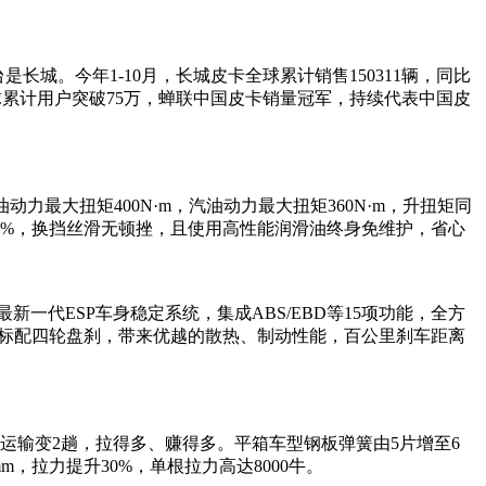
城。今年1-10月，长城皮卡全球累计销售150311辆，同比
，全球累计用户突破75万，蝉联中国皮卡销量冠军，持续代表中国皮
油动力最大扭矩400N·m，汽油动力最大扭矩360N·m，升扭矩同
98%，换挡丝滑无顿挫，且使用高性能润滑油终身免维护，省心
代ESP车身稳定系统，集成ABS/EBD等15项功能，全方
系标配四轮盘刹，带来优越的散热、制动性能，百公里刹车距离
趟运输变2趟，拉得多、赚得多。平箱车型钢板弹簧由5片增至6
，拉力提升30%，单根拉力高达8000牛。