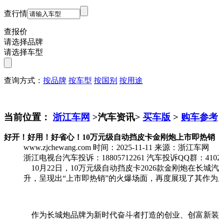
查行情
查报价
请选择品牌
请选择车型
查询方式：
按品牌
按车型
按国别
按用途
当前位置：
浙江车网
>汽车资讯>
买车版
>
购车参考
好开！好用！好省心！10万元级自动挡皮卡金刚炮上市即热销
www.zjchewang.com
时间：2025-11-11
来源：浙江车网
浙江电视台汽车投诉：18805712261
汽车投诉QQ群：4102
10月22日，10万元级自动挡皮卡2026款金刚炮在
升，呈现出“上市即热销”的火爆场面，再度展现了其作为
作为长城炮品牌为新时代奋斗者打造的创业、创富新装备