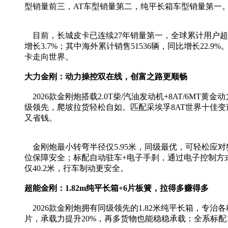
型销量前三，AT车型销量第二，纯平长箱车型销量第一
目前，长城皮卡已连续27年销量第一，全球累计用户超28
增长3.7%；其中海外累计销售51536辆，同比增长2
卡走向世界。
大力金刚：动力操控双在线，创富之路更顺畅
2026款金刚炮搭载2.0T柴/汽油发动机+8AT/6MT
级领先，爬坡拉货轻松自如。匹配采埃孚8AT世界十佳变
又省钱。
金刚炮最小转弯半径仅5.95米，同级最优，可轻松应对
位保障安全；标配自动驻车+电子手刹，通过电子控制方
仅40.2米，行车制动更安全。
超能金刚：1.82m纯平长箱+6片板簧，拉得多赚得多
2026款金刚炮拥有同级领先的1.82米纯平长箱，专治
片，承载力提升20%，再多货物也能稳稳承载；全系标配1