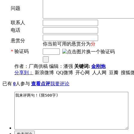
问题
联系人
电话
悬赏分
你当前可用的悬赏分为
分
*
验证码
作者：厂商供稿 编辑：潘强
关键词:
金刚炮
分享到：
新浪微博
QQ微博
开心网
人人网
豆瓣
搜狐
已有
0
人参与
查看点评
我要评论