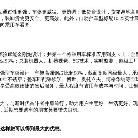
底盘通过性更强，车姿更威猛、更协调；低货台设计，货箱离地高
，装卸货物更安全、更高效。此外，自动挡车型标配10.25英寸
向乘用车看齐。
富经验赋能金刚炮设计；并第一个将乘用车标准应用到皮卡上，
达93%；总装机器人、机器视觉、5G技术，实时监测，超级工
强型车架设计，车架高强钢占比超98%，截面宽度同级最大，承
、10年不锈穿；整车匹配采埃孚、博世、奥托立夫、博格华纳等
用户可享受高效便捷的售后服务，最大程度节省用车成本与时间，让
，与新时代奋斗者并肩前行，助力用户生意好，生活更好。现在购买
大礼，近期想要购车的朋友莫要错失良机。
，这样您可以得到最大的优惠。