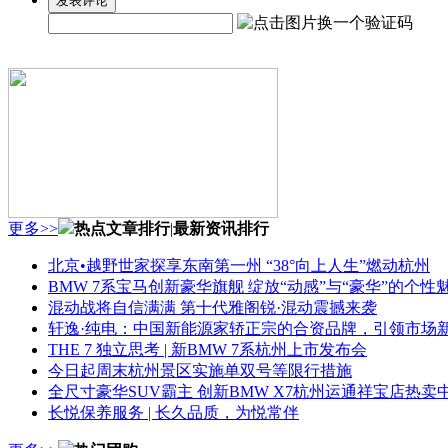
更多>>
热点文章排行
|
最新资讯排行
北京•越野世家探享东南第一州 “38°向上人生”燃动杭州
BMW 7系宝马创新豪华旗舰 绽放“动感”与“豪华”的个性
混动战将自信满满 第十代雅阁锐·混动震撼来袭
轩逸·纯电：中国新能源家轿正宗的合资品牌，引领市场
THE 7 独立思考 | 新BMW 7系杭州上市发布会
今日起周末杭州景区实施单双号等限行措施
全尺寸豪华SUV霸主 创新BMW X7杭州运通祥宝店热卖
长悦保养服务 | 长久品质，为悦常伴