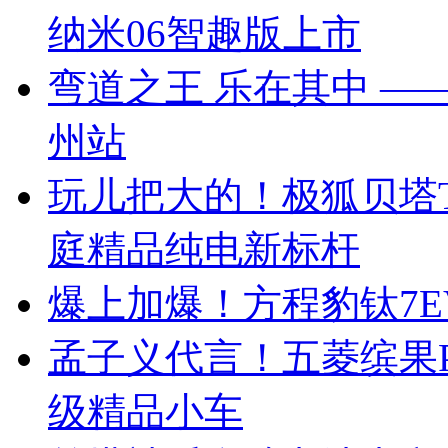
纳米06智趣版上市
弯道之王 乐在其中 —— 
州站
玩儿把大的！极狐贝塔T
庭精品纯电新标杆
爆上加爆！方程豹钛7EV
孟子义代言！五菱缤果Pr
级精品小车