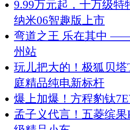
9.99万元起，十万级
纳米06智趣版上市
弯道之王 乐在其中 —— 
州站
玩儿把大的！极狐贝塔T
庭精品纯电新标杆
爆上加爆！方程豹钛7EV
孟子义代言！五菱缤果Pr
级精品小车