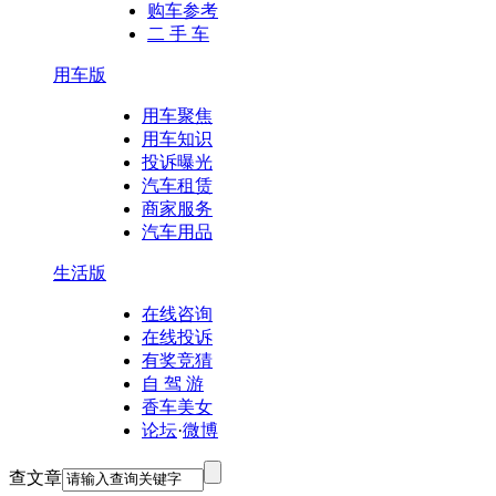
购车参考
二 手 车
用车版
用车聚焦
用车知识
投诉曝光
汽车租赁
商家服务
汽车用品
生活版
在线咨询
在线投诉
有奖竞猜
自 驾 游
香车美女
论坛
·
微博
查文章