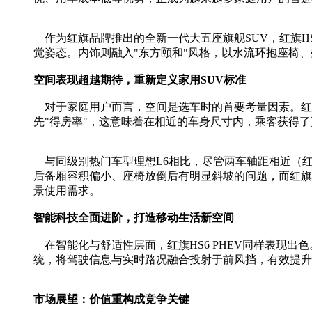
作为红旗品牌推出的全新一代大五座旗舰SUV，红旗HS6
觉姿态。内饰则融入"东方颐和"风格，以水流环抱座椅
空间表现超越期待，重新定义家用SUV标准
对于家庭用户而言，空间是选车时的首要考量因素。红旗HS
先"得房率"，这意味着在相近的车身尺寸内，乘客获得
与同级别热门车型理想L6相比，尽管两车轴距相近（红旗29
后备厢容积偏小、座椅放倒后有明显斜坡的问题，而红旗HS
景使用需求。
智能科技全面进阶，打造移动生活新空间
在智能化与舒适性层面，红旗HS6 PHEV同样表现出色
统，将驾驶信息与实时路况融合投射于前风挡，有效提升
市场展望：价值重构成竞争关键