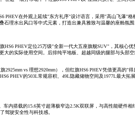
 PHEV在外观上延续"东方礼序"设计语言，采用"高山飞瀑"
、叠石理水出风口等中式元素，打造出兼具雅致与温馨的座舱氛围
6 PHEV定位25万级"全新一代大五座旗舰SUV"，其核心优
了更大的实际使用空间。后排纯平地板、超越同级的腿部与头部
25mm vs 理想2920mm），但红旗HS6 PHEV凭借更高
6 PHEV的503L常规容积、49L隐藏储物空间及1977L
。车内搭载的15.6英寸超薄极窄边2.5K双联屏，与高性能硬件
了驾驶安全性与科技感。