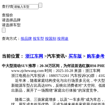
查行情
查报价
请选择品牌
请选择车型
查询方式：
按品牌
按车型
按国别
按用途
当前位置：
浙江车网
>汽车资讯>
买车版
>
购车参考
中大型混动SUV推荐：20-30万区间，为何说首选红旗HS6 PH
www.zjchewang.com
时间：2025-10-28
来源：浙江车网
浙江电视台汽车投诉：18805712261
汽车投诉QQ群：4102
近年来，随着家庭结构变化与出行场景多元化，中大型五座
新能源车型占比高达69%，反映出消费者对"大空间、低
出新品，展开了一场围绕"家庭出行体验"的深度竞争。
随着二孩、三孩家庭增多，以及"一车多用"成为常态，
忧、用车成本低等优势，正成为越来越多家庭用户的首选。