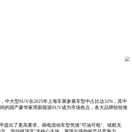
大型SUV在2025年上海车展参展车型中占比达32%，其中
位区间的国产豪华家用新能源SUV成为市场焦点，各大品牌纷纷推
平提出了更高要求。插电混动车型凭借"可油可电"、续航无
大满足、混动很顶流"为核心主张，展现出强劲的产品竞争力。