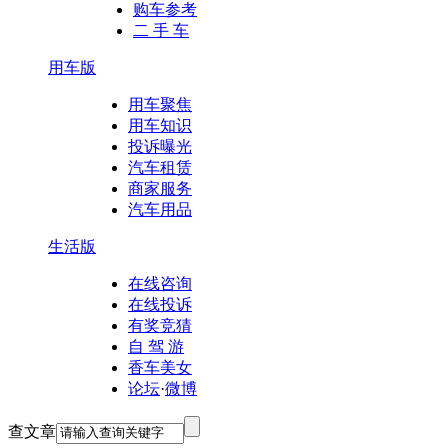
购车参考
二 手 车
用车版
用车聚焦
用车知识
投诉曝光
汽车租赁
商家服务
汽车用品
生活版
在线咨询
在线投诉
有奖竞猜
自 驾 游
香车美女
论坛
·
微博
查文章