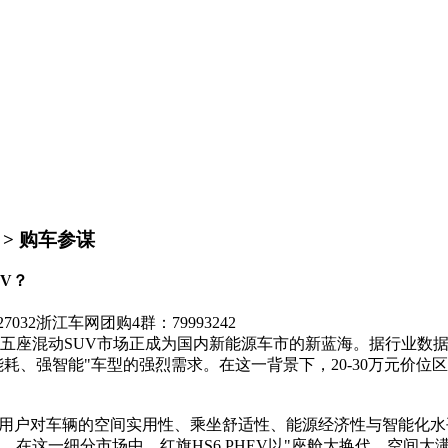
> 购车参谋
EV？
7032
浙江车网团购4群：79993242
混动SUV市场正成为国内新能源车市的新蓝海。据行业数据，中
能耗、强智能"车型的强烈需求。在这一背景下，20-30万元价
用户对车辆的空间实用性、乘坐舒适性、能源经济性与智能化水
在这一细分市场中，红旗HS6 PHEV以"座舱大换代、空间