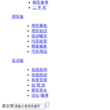
购车参考
二 手 车
用车版
用车聚焦
用车知识
投诉曝光
汽车租赁
商家服务
汽车用品
生活版
在线咨询
在线投诉
有奖竞猜
自 驾 游
香车美女
论坛
·
微博
查文章