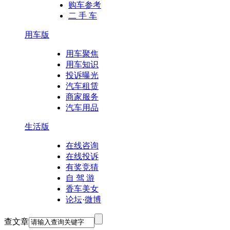
购车参考
二 手 车
用车版
用车聚焦
用车知识
投诉曝光
汽车租赁
商家服务
汽车用品
生活版
在线咨询
在线投诉
有奖竞猜
自 驾 游
香车美女
论坛
·
微博
查文章