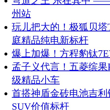
弯道之王 乐在其中 —— 
州站
玩儿把大的！极狐贝塔T
庭精品纯电新标杆
爆上加爆！方程豹钛7EV
孟子义代言！五菱缤果Pr
级精品小车
首搭神盾金砖电池吉利
SUV价值标杆