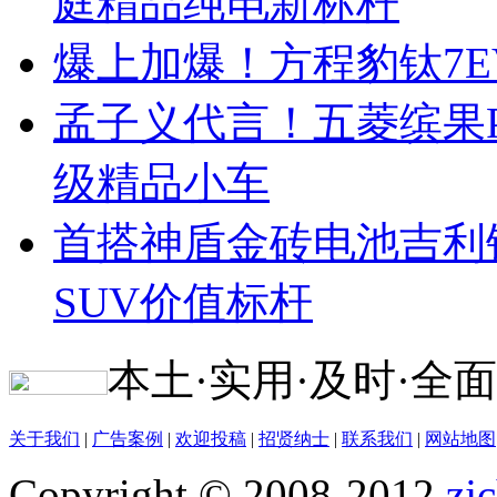
庭精品纯电新标杆
爆上加爆！方程豹钛7EV
孟子义代言！五菱缤果Pr
级精品小车
首搭神盾金砖电池吉利
SUV价值标杆
本土·实用·及时·全面
关于我们
|
广告案例
|
欢迎投稿
|
招贤纳士
|
联系我们
|
网站地图
Copyright © 2008-2012
zj