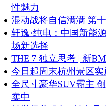
性魅力
混动战将自信满满 第
轩逸·纯电：中国新能
场新选择
THE 7 独立思考 | 
今日起周末杭州景区实
全尺寸豪华SUV霸主 
卖中