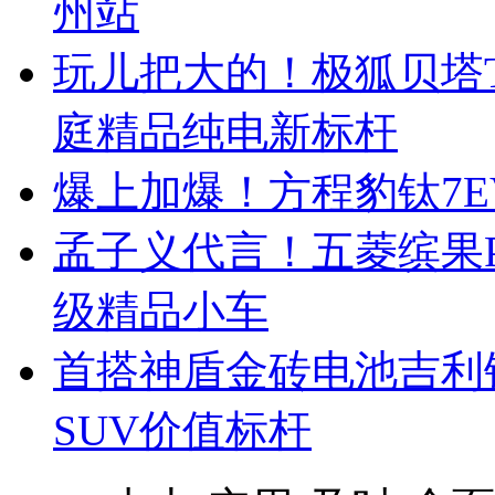
州站
玩儿把大的！极狐贝塔T
庭精品纯电新标杆
爆上加爆！方程豹钛7EV
孟子义代言！五菱缤果Pr
级精品小车
首搭神盾金砖电池吉利
SUV价值标杆