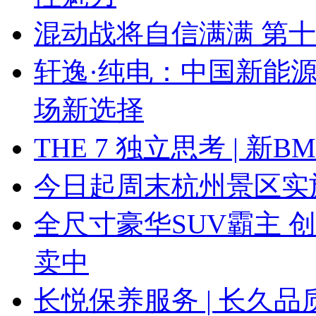
混动战将自信满满 第
轩逸·纯电：中国新能
场新选择
THE 7 独立思考 | 
今日起周末杭州景区实
全尺寸豪华SUV霸主 
卖中
长悦保养服务 | 长久