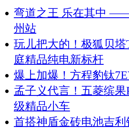
弯道之王 乐在其中 —— 
州站
玩儿把大的！极狐贝塔T
庭精品纯电新标杆
爆上加爆！方程豹钛7EV
孟子义代言！五菱缤果Pr
级精品小车
首搭神盾金砖电池吉利