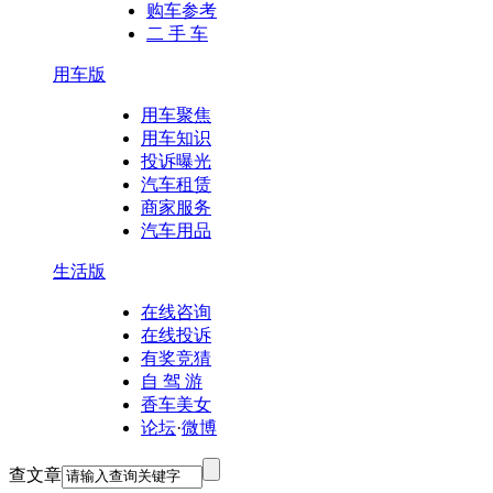
购车参考
二 手 车
用车版
用车聚焦
用车知识
投诉曝光
汽车租赁
商家服务
汽车用品
生活版
在线咨询
在线投诉
有奖竞猜
自 驾 游
香车美女
论坛
·
微博
查文章